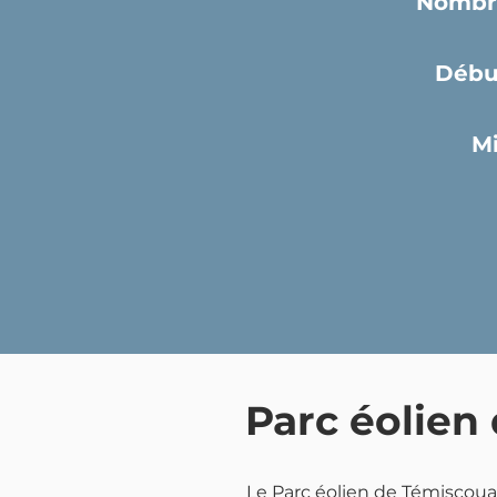
Nombre
Débu
Mi
Parc éolien
Le Parc éolien de Témiscouat