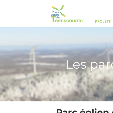
PROJETS
Les par
Parc éolien