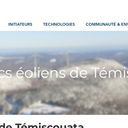
INITIATEURS
TECHNOLOGIES
COMMUNAUTÉ & EN
cs éoliens de Tém
 de Témiscouata