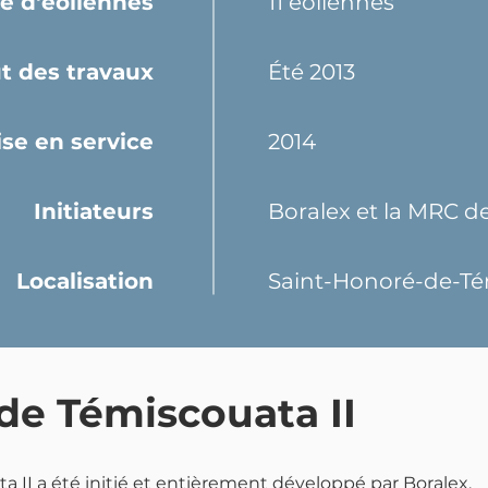
 d'éoliennes
11 éoliennes
t des travaux
Été 2013
se en service
2014
Initiateurs
Boralex et la MRC d
Localisation
Saint-Honoré-de-Té
 de Témiscouata II
a II a été initié et entièrement développé par Boralex.