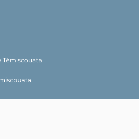
e Témiscouata
miscouata